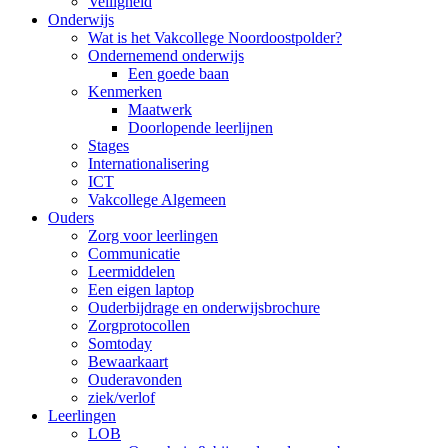
Veiligheid
Onderwijs
Wat is het Vakcollege Noordoostpolder?
Ondernemend onderwijs
Een goede baan
Kenmerken
Maatwerk
Doorlopende leerlijnen
Stages
Internationalisering
ICT
Vakcollege Algemeen
Ouders
Zorg voor leerlingen
Communicatie
Leermiddelen
Een eigen laptop
Ouderbijdrage en onderwijsbrochure
Zorgprotocollen
Somtoday
Bewaarkaart
Ouderavonden
ziek/verlof
Leerlingen
LOB