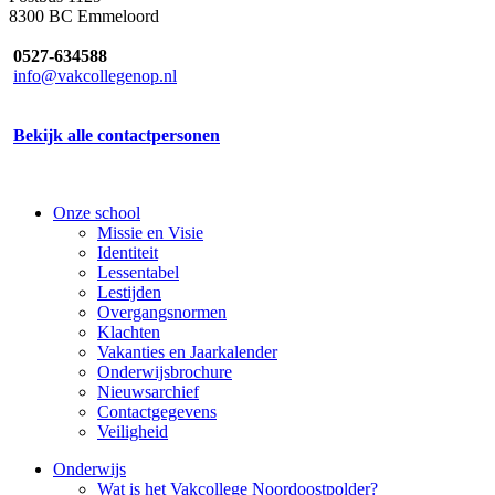
8300 BC Emmeloord
0527-634588
info@vakcollegenop.nl
Bekijk alle contactpersonen
Onze school
Missie en Visie
Identiteit
Lessentabel
Lestijden
Overgangsnormen
Klachten
Vakanties en Jaarkalender
Onderwijsbrochure
Nieuwsarchief
Contactgegevens
Veiligheid
Onderwijs
Wat is het Vakcollege Noordoostpolder?