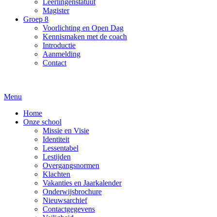
Leerlingenstatuut
Magister
Groep 8
Voorlichting en Open Dag
Kennismaken met de coach
Introductie
Aanmelding
Contact
Menu
Home
Onze school
Missie en Visie
Identiteit
Lessentabel
Lestijden
Overgangsnormen
Klachten
Vakanties en Jaarkalender
Onderwijsbrochure
Nieuwsarchief
Contactgegevens