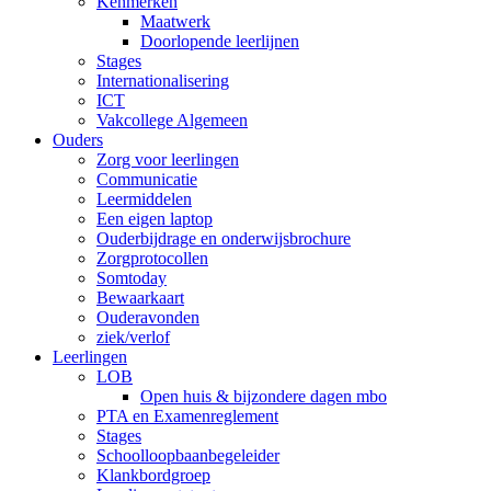
Kenmerken
Maatwerk
Doorlopende leerlijnen
Stages
Internationalisering
ICT
Vakcollege Algemeen
Ouders
Zorg voor leerlingen
Communicatie
Leermiddelen
Een eigen laptop
Ouderbijdrage en onderwijsbrochure
Zorgprotocollen
Somtoday
Bewaarkaart
Ouderavonden
ziek/verlof
Leerlingen
LOB
Open huis & bijzondere dagen mbo
PTA en Examenreglement
Stages
Schoolloopbaanbegeleider
Klankbordgroep