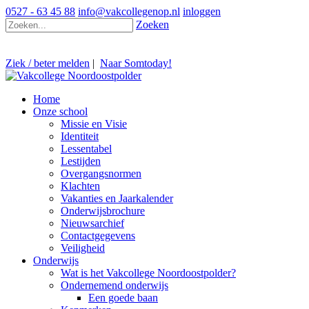
0527 - 63 45 88
info@vakcollegenop.nl
inloggen
Zoeken
Ziek / beter melden
|
Naar Somtoday!
Home
Onze school
Missie en Visie
Identiteit
Lessentabel
Lestijden
Overgangsnormen
Klachten
Vakanties en Jaarkalender
Onderwijsbrochure
Nieuwsarchief
Contactgegevens
Veiligheid
Onderwijs
Wat is het Vakcollege Noordoostpolder?
Ondernemend onderwijs
Een goede baan