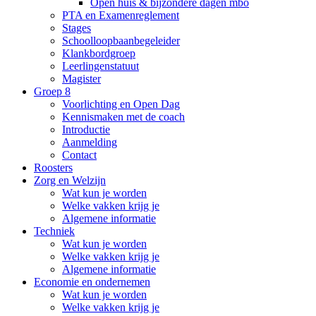
Open huis & bijzondere dagen mbo
PTA en Examenreglement
Stages
Schoolloopbaanbegeleider
Klankbordgroep
Leerlingenstatuut
Magister
Groep 8
Voorlichting en Open Dag
Kennismaken met de coach
Introductie
Aanmelding
Contact
Roosters
Zorg en Welzijn
Wat kun je worden
Welke vakken krijg je
Algemene informatie
Techniek
Wat kun je worden
Welke vakken krijg je
Algemene informatie
Economie en ondernemen
Wat kun je worden
Welke vakken krijg je